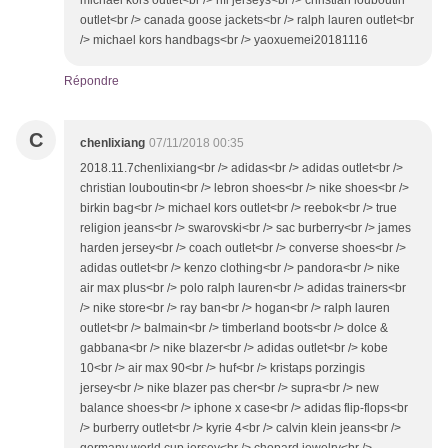
outlet<br /> canada goose jackets<br /> ralph lauren outlet<br
/> michael kors handbags<br /> yaoxuemei20181116
Répondre
C
chenlixiang
07/11/2018 00:35
2018.11.7chenlixiang<br /> adidas<br /> adidas outlet<br />
christian louboutin<br /> lebron shoes<br /> nike shoes<br />
birkin bag<br /> michael kors outlet<br /> reebok<br /> true
religion jeans<br /> swarovski<br /> sac burberry<br /> james
harden jersey<br /> coach outlet<br /> converse shoes<br />
adidas outlet<br /> kenzo clothing<br /> pandora<br /> nike
air max plus<br /> polo ralph lauren<br /> adidas trainers<br
/> nike store<br /> ray ban<br /> hogan<br /> ralph lauren
outlet<br /> balmain<br /> timberland boots<br /> dolce &
gabbana<br /> nike blazer<br /> adidas outlet<br /> kobe
10<br /> air max 90<br /> huf<br /> kristaps porzingis
jersey<br /> nike blazer pas cher<br /> supra<br /> new
balance shoes<br /> iphone x case<br /> adidas flip-flops<br
/> burberry outlet<br /> kyrie 4<br /> calvin klein jeans<br />
germany world cup jersey<br /> chopard jewelry<br />