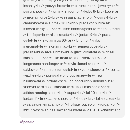
insanity<br /> yeezy shoes<br /> chrome hearts jewelry<br />
puma shoes<br /> tommy hilfiger<br /> kobe 9<br /> keen<br
/> nike air force 1<br /> yves saint laurent<br /> curry 4<br />
champion<br /> air max 2017<br /> prada<br /> nike air
max<br /> ray ban<br /> chloe handbags<br /> cheap toms<br
/> flip flops<br /> nike canada<br /> jordan 9<br /> prada
outlet<br /> nike air max 90<br /> fendi<br /> nike
mercurial<br /> nike air max<br /> hermes outlet<br />
jordans<br /> nike air max<br /> gucci outlet<br /> michael
kors canada<br /> nike tn<br /> stuart weitzman<br />
longchamp handbags<br /> kevin durant shoes<br />
oakley<br /> true religion outlet<br /> vans shoes<br /> replica
watches<br /> portugal world cup jersey<br /> new
balance<br /> jordans<br /> ugg boots<br /> adidas outlet
store<br /> michael kors<br /> michael kors borse<br />
adidas running shoes<br /> supra<br /> kd 10 elite<br />
jordan 11<br /> clarks shoes<br /> beats<br /> jbl speakers<br
/> salvatore ferragamo<br /> hollister outlet<br /> jordan<br />
mizuno<br /> adidas soccer cleats<br /> 2018.11.7chenlixiang
Répondre