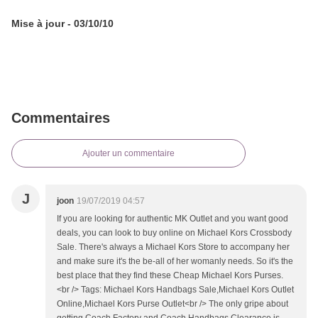
Mise à jour - 03/10/10
Commentaires
Ajouter un commentaire
J
joon
19/07/2019 04:57
If you are looking for authentic MK Outlet and you want good
deals, you can look to buy online on Michael Kors Crossbody
Sale. There's always a Michael Kors Store to accompany her
and make sure it's the be-all of her womanly needs. So it's the
best place that they find these Cheap Michael Kors Purses.
<br /> Tags: Michael Kors Handbags Sale,Michael Kors Outlet
Online,Michael Kors Purse Outlet<br /> The only gripe about
getting Coach Factory and Coach Handbags Clearance is