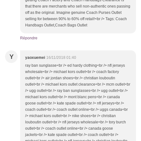
that there are merchants who sell non-authentic ones passing
off as the original. Imagine genuine Coach Purses Outlet
selling for between 90% to 60% off retail!<br /> Tags: Coach
Handbags Outlet,Coach Bags Outlet
Répondre
Y
yaoxuemei
16/11/2018 01:40
ray ban sunglasse<br /> ed hardy clothing<br /> nfl jerseys
wholesale<br /> michael kors outlet<br /> coach factory
outlet<br /> air jordan shoes<br /> christian louboutin
outlet<br /> michael kors outlet clearance<br /> mcm outlet<br
/> ugg outlet<br /> ray ban sunglasses<br /> ugg outlet<br />
michael kors outlet<br /> mont blanc pens<br /> canada
goose outlet<br /> kate spade outlet<br /> nfl jerseys<br />
coach outlet<br /> coach outlet online<br /> uggs canada<br
/> michael kors outlet<br /> nike shoes<br /> christian
louboutin outlet<br /> nfl jerseys wholesale<br /> tory burch
outlet<br /> coach outlet online<br /> canada goose
jackets<br /> kate spade outlet<br /> coach outlet<br />
michael kors outlet<br /> nfl jerseys<br /> christian louboutin