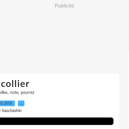
Publicité
collier
,
,
illes
note
pourrez
01.2010
…
r haschashin