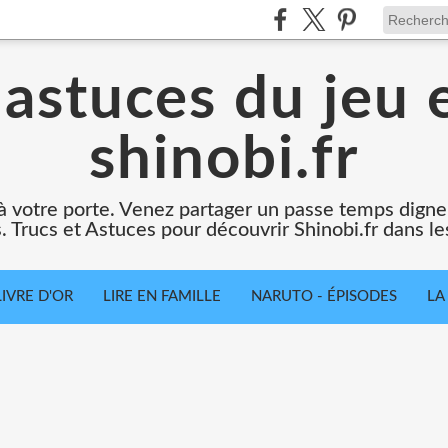
 astuces du jeu e
shinobi.fr
t à votre porte. Venez partager un passe temps dign
. Trucs et Astuces pour découvrir Shinobi.fr dans le
LIVRE D'OR
LIRE EN FAMILLE
NARUTO - ÉPISODES
LA