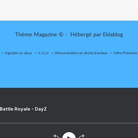
Thème Magazine © - Hébergé par
Eklablog
Signaler un abus
C.G.U.
Rémunération en droits d'auteur
Offre Premium
 Battle Royale - DayZ