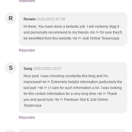
Répondre
R
Renato
31/01/2023 07:38
Hi there, You have done a fantastic job. I will certainly digg it
and personally recommend to my friends.<br /> I'm sure they'll
be benefited from this website.<br /> Judi Online Terpercaya
Répondre
S
Sang
26/01/2023 20:57
Nice post. I was checking constantly this blog and I'm
impressed!<br /> Extremely helpful information particularly the
last part :<br /> ) I care for such information a lot. I was looking
for this certain information for a very long time.<br /> Thank
you and good luck.<br /> Panduan Slot & Judi Online
Terpercaya
Répondre