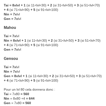
Tai =
8xlvl + 1
(si 11<lvl<30)
+ 2
(si 31<lvl<50)
+ 3
(si 51<lvl<70)
+ 4
(si 71<lvl<90)
+ 5
(si 91<lvl<100)
Nin =
7x
lvl
Gen = 7x
lvl
Mahou
Tai = 7x
lvl
Nin = 8xlvl + 1
(si 11<lvl<30)
+ 2
(si 31<lvl<50)
+ 3
(si 51<lvl<70)
+ 4
(si 71<lvl<90)
+ 5
(si 91<lvl<100)
Gen = 7x
lvl
Gensou
Tai = 7x
lvl
Nin =
7x
lvl
Gen =
8xlvl + 1
(si 11<lvl<30)
+ 2
(si 31<lvl<50)
+ 3
(si 51<lvl<70)
+ 4
(si 71<lvl<90)
+ 5
(si 91<lvl<100)
Pour un lvl 80 cela donnera donc :
Tai
= 7x80
= 560
Nin
= 8x80 +4
= 644
Gen
= 7x80
= 560