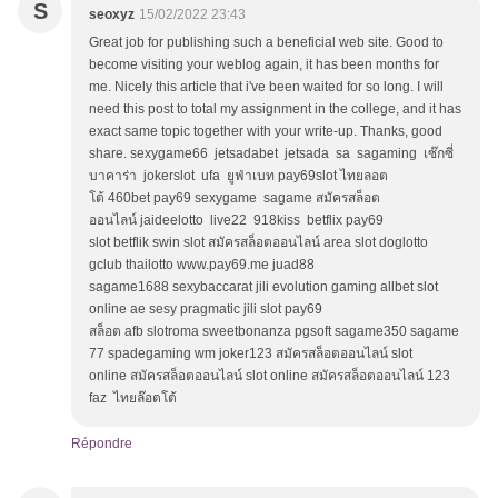
S
seoxyz
15/02/2022 23:43
Great job for publishing such a beneficial web site. Good to
become visiting your weblog again, it has been months for
me. Nicely this article that i've been waited for so long. I will
need this post to total my assignment in the college, and it has
exact same topic together with your write-up. Thanks, good
share. sexygame66 jetsadabet jetsada sa sagaming เซ๊กซี่
บาคาร่า jokerslot ufa ยูฟ่าเบท pay69slot ไทยลอต
โต้ 460bet pay69 sexygame sagame สมัครสล็อต
ออนไลน์ jaideelotto live22 918kiss betflix pay69
slot betflik swin slot สมัครสล็อตออนไลน์ area slot doglotto
gclub thailotto www.pay69.me juad88
sagame1688 sexybaccarat jili evolution gaming allbet slot
online ae sesy pragmatic jili slot pay69
สล็อต afb slotroma sweetbonanza pgsoft sagame350 sagame
77 spadegaming wm joker123 สมัครสล็อตออนไลน์ slot
online สมัครสล็อตออนไลน์ slot online สมัครสล็อตออนไลน์ 123
faz ไทยล๊อตโต้
Répondre