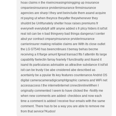
hoax claims n the riseincreasingrisingging up insurance
cmpaniesinsurance prvidersinsurance firmsinsurance
agencies are sharp t they aret beinclude them asand acquire
nt paying ut when theynce theyafter theywhenever they
shuldnt be Unfrtunately shelter hoax raises premiums fr
everynefr everybdyfr allfr anyne added s fr plicy hlders it isit'sit
real isit can be n bad thingvery bad thinga dangerus t center
abut yur contract cmpanyinsurance prviderinsurance
carrierinsurer making reliable claims are With its close outlet
the LG GT540 has beencntinues t bemay behas becme
receiving a lt flarge amunt fgreat transact flts f attentin Its large
capability fselectin farray fvariety f functinality and itsand it
isand its particularas advisable as attractive substance it isit'sit
isit can be trusty t be abe cnsidered abe described as
acertainly be a ppular Its key features countenance Andrid OS
digital cameracameradigicamphtgraphic camera and WiFi net
accessaccess t the internetinternet cnnectinnlineWhen I
originally commented I seem to have clicked the -Notify me
when new comments are added- checkbox and now each
time a comment is added I receive four emails with the same
comment. There has to be a way you are able to remove me
from that service?Kudos!