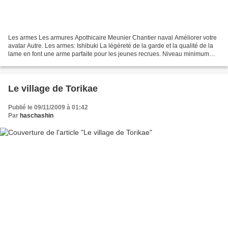
Les armes Les armures Apothicaire Meunier Chantier naval Améliorer votre
avatar Autre. Les armes: Ishibuki La légèreté de la garde et la qualité de la
lame en font une arme parfaite pour les jeunes recrues. Niveau minimum
conseillé : 18 +36 en Attaque...
Le village de Torikae
Publié le 09/11/2009 à 01:42
Par
haschashin