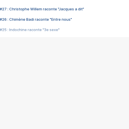
#27 : Christophe Willem raconte "Jacques a dit"
#26 : Chimène Badi raconte "Entre nous"
#25 : Indochine raconte "3e sexe"
#24 : Zaho raconte "C'est chelou"
#23 : Patrick Bruel raconte "Au café des délices"
#22 : Kyo raconte "Le chemin"
#21 : Nolwenn Leroy raconte "Cassé"
#20 : Patrick Hernandez raconte "Born to be alive"
#19 : Lorie raconte "Près de moi"
#18 : Michael Jones raconte "A nos actes manqués" (avec Jean-Jacque
#17 : Khaled raconte "Aïcha"
#16 : Corneille raconte "Parce qu'on vient de loin"