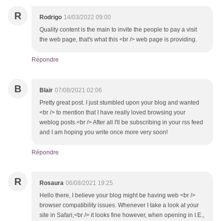
R
Rodrigo
14/03/2022 09:00
Quality content is the main to invite the people to pay a visit
the web page, that's what this <br /> web page is providing.
Répondre
B
Blair
07/08/2021 02:06
Pretty great post. I just stumbled upon your blog and wanted
<br /> to mention that I have really loved browsing your
weblog posts.<br /> After all I'll be subscribing in your rss feed
and I am hoping you write once more very soon!
Répondre
R
Rosaura
06/08/2021 19:25
Hello there, I believe your blog might be having web <br />
browser compatibility issues. Whenever I take a look at your
site in Safari,<br /> it looks fine however, when opening in I.E.,