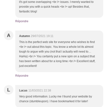
it's got some overlapping <br /> issues. I merely wanted to
provide you with a quick heads <br /> up! Besides that,
fantastic blog!
Répondre
A
Autumn
29/07/2021 19:11
This is the perfect web site for everyone who wishes to find
<br /> out about this topic. You know a whole lot its almost
tough to argue with you (not that I actually will need to…
HaHa).<br /> You certainly put a new spin on a subject that
has been written about for a long time.<br /> Excellent stuff,
just excellent!
Répondre
L
Lucas
11/03/2021 22:38
Very good information. Lucky me I found your website by
chance (stumbleupon). I have bookmarked it for later!