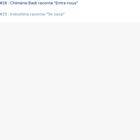
#26 : Chimène Badi raconte "Entre nous"
#25 : Indochine raconte "3e sexe"
#24 : Zaho raconte "C'est chelou"
#23 : Patrick Bruel raconte "Au café des délices"
#22 : Kyo raconte "Le chemin"
#21 : Nolwenn Leroy raconte "Cassé"
#20 : Patrick Hernandez raconte "Born to be alive"
#19 : Lorie raconte "Près de moi"
#18 : Michael Jones raconte "A nos actes manqués" (avec Jean-Jacque
#17 : Khaled raconte "Aïcha"
#16 : Corneille raconte "Parce qu'on vient de loin"
#15 : Indochine raconte "L'aventurier"
14 : Lorie raconte "Sur un air latino"