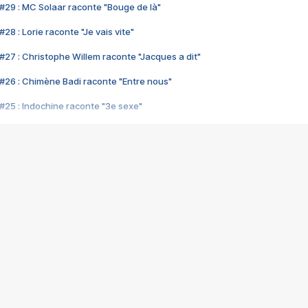
#29 : MC Solaar raconte "Bouge de là"
28 : Lorie raconte "Je vais vite"
#27 : Christophe Willem raconte "Jacques a dit"
#26 : Chimène Badi raconte "Entre nous"
#25 : Indochine raconte "3e sexe"
#24 : Zaho raconte "C'est chelou"
#23 : Patrick Bruel raconte "Au café des délices"
#22 : Kyo raconte "Le chemin"
#21 : Nolwenn Leroy raconte "Cassé"
#20 : Patrick Hernandez raconte "Born to be alive"
#19 : Lorie raconte "Près de moi"
#18 : Michael Jones raconte "A nos actes manqués" (avec Jean-Jacque
#17 : Khaled raconte "Aïcha"