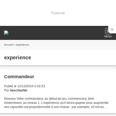
Publicité
MENU
Accueil
» experience
experience
Commandeur
Publié le 12/12/2010 à 02:53
Par
haschashin
Niveaux Votre commandeur, au début du jeu, commencera, bien
évidemment, au niveau 1. L'expérience qu'il devra gagner pour augmenter
ses capacités est proportionnelle à son niveau : par exemple, s'il est au
niveau 1, il devra gagner 1000 xp pour passer...