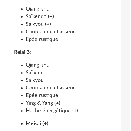
Qiang-shu
Saïkendo (
+
)
Saikyou (
+
)
Couteau du chasseur
Epée rustique
Relai 3
:
Qiang-shu
Saïkendo
Saikyou
Couteau du chasseur
Epée rustique
Ying & Yang (
+
)
Hache énergétique (
+
)
Meisai (
+
)