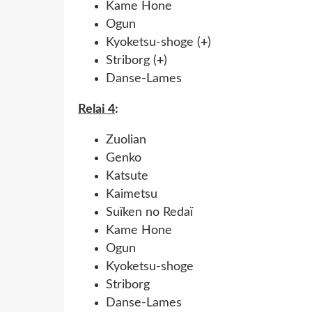
Kame Hone
Ogun
Kyoketsu-shoge (
+
)
Striborg (
+
)
Danse-Lames
Relai 4
:
Zuolian
Genko
Katsute
Kaimetsu
Suïken no Redaï
Kame Hone
Ogun
Kyoketsu-shoge
Striborg
Danse-Lames