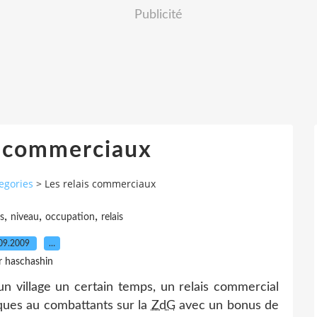
Publicité
s commerciaux
egories
>
Les relais commerciaux
,
,
,
s
niveau
occupation
relais
09.2009
…
r haschashin
n village un certain temps, un relais commercial
iques au combattants sur la
ZdG
avec un bonus de