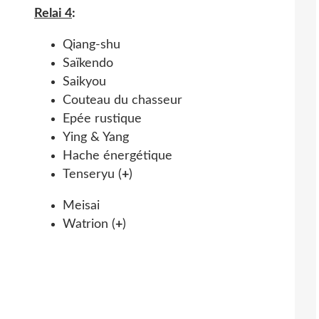
Relai 4
:
Qiang-shu
Saïkendo
Saikyou
Couteau du chasseur
Epée rustique
Ying & Yang
Hache énergétique
Tenseryu (
+
)
Meisai
Watrion (
+
)