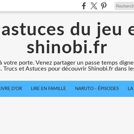
 astuces du jeu e
shinobi.fr
t à votre porte. Venez partager un passe temps dign
. Trucs et Astuces pour découvrir Shinobi.fr dans le
LIVRE D'OR
LIRE EN FAMILLE
NARUTO - ÉPISODES
LA