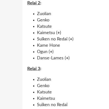
Relai 2
:
Zuolian
Genko
Katsute
Kaimetsu (
+
)
Suïken no Redaï (
+
)
Kame Hone
Ogun (
+
)
Danse-Lames (
+
)
Relai 3
:
Zuolian
Genko
Katsute
Kaimetsu
Suïken no Redaï