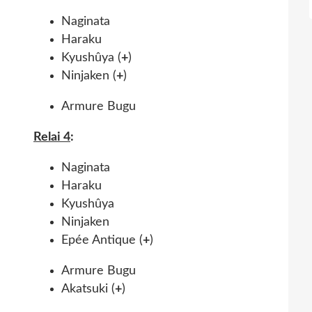
Naginata
Haraku
Kyushûya (
+
)
Ninjaken (
+
)
Armure Bugu
Relai 4
:
Naginata
Haraku
Kyushûya
Ninjaken
Epée Antique (
+
)
Armure Bugu
Akatsuki (
+
)