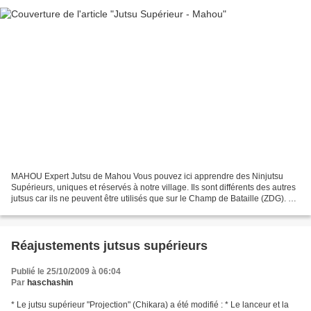
MAHOU Expert Jutsu de Mahou Vous pouvez ici apprendre des Ninjutsu
Supérieurs, uniques et réservés à notre village. Ils sont différents des autres
jutsus car ils ne peuvent être utilisés que sur le Champ de Bataille (ZDG). De
même, seul le Ninjutsu des...
Réajustements jutsus supérieurs
Publié le 25/10/2009 à 06:04
Par
haschashin
* Le jutsu supérieur "Projection" (Chikara) a été modifié : * Le lanceur et la