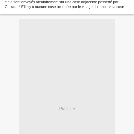
cible sont envoyés aléatoirement sur une case adjacente possédé par
Chikara * S'il n'y a aucune case occupée par le village du lanceur, la case
adjacente est choisie aléatoirement...
Publicité