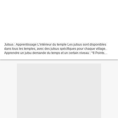
Jutsus : Apprentissage L'intérieur du temple Les jutsus sont disponibles
dans tous les temples, avec des jutsus spécifiques pour chaque village.
Apprendre un jutsu demande du temps et un certain niveau : *8 Points
d'Action,ou 4 si vous êtes Maître jutsu...