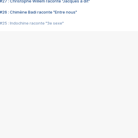
#27 : Christophe Willem raconte "Jacques a dit"
#26 : Chimène Badi raconte "Entre nous"
#25 : Indochine raconte "3e sexe"
#24 : Zaho raconte "C'est chelou"
#23 : Patrick Bruel raconte "Au café des délices"
#22 : Kyo raconte "Le chemin"
#21 : Nolwenn Leroy raconte "Cassé"
#20 : Patrick Hernandez raconte "Born to be alive"
#19 : Lorie raconte "Près de moi"
#18 : Michael Jones raconte "A nos actes manqués" (avec Jean-Jacque
#17 : Khaled raconte "Aïcha"
#16 : Corneille raconte "Parce qu'on vient de loin"
#15 : Indochine raconte "L'aventurier"