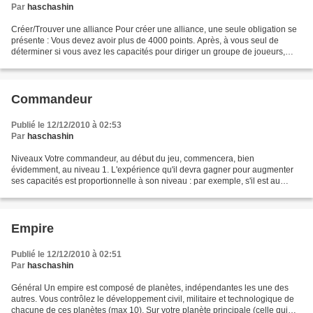
Par
haschashin
Créer/Trouver une alliance Pour créer une alliance, une seule obligation se
présente : Vous devez avoir plus de 4000 points. Après, à vous seul de
déterminer si vous avez les capacités pour diriger un groupe de joueurs,
gérer des guerres, calmer d'éventuels...
Commandeur
Publié le 12/12/2010 à 02:53
Par
haschashin
Niveaux Votre commandeur, au début du jeu, commencera, bien
évidemment, au niveau 1. L'expérience qu'il devra gagner pour augmenter
ses capacités est proportionnelle à son niveau : par exemple, s'il est au
niveau 1, il devra gagner 1000 xp pour passer...
Empire
Publié le 12/12/2010 à 02:51
Par
haschashin
Général Un empire est composé de planètes, indépendantes les une des
autres. Vous contrôlez le développement civil, militaire et technologique de
chacune de ces planètes (max 10). Sur votre planète principale (celle qui