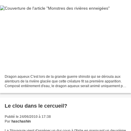
Dragon aqueux C'est lors de la grande guerre shinobi qui se déroula aux
alentours de la rivière glacée que cette créature fit sa première apparition.
Composé entièrement d'eau, le dragon aqueux serait animé uniquement par
la puisance du chakra emmagasiné...
Le clou dans le cercueil?
Publié le 24/06/2010 à 17:38
Par
haschashin
La Slovaquie vient d'asséner un dur coup à l'Italie en marquant un deuxième